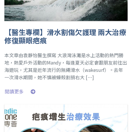
【醫生專欄】滑水割傷欠護理 兩大治療
修復顯眼疤痕
本文章由袁靜怡醫生撰寫 大浪灣泳灘是水上活動的熱門勝
地，熱愛戶外活動的Mandy，每逢夏天必定會跟朋友前往出
海遊玩，尤其是近年流行的無繩滑水（wakesurf）。去年
一次滑水期間，她不慎被蠔殼割損右大 […]
閱讀更多