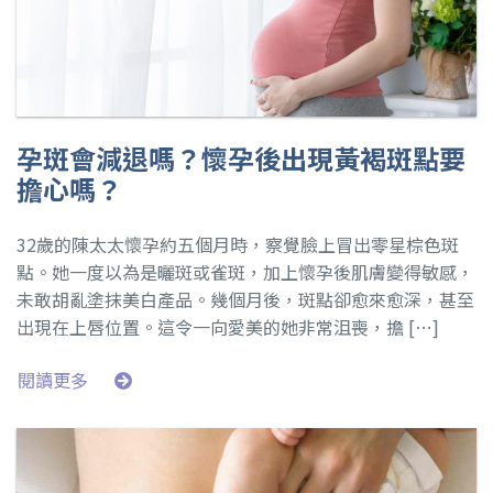
孕斑會減退嗎？懷孕後出現黃褐斑點要
擔心嗎？
32歲的陳太太懷孕約五個月時，察覺臉上冒出零星棕色斑
點。她一度以為是曬斑或雀斑，加上懷孕後肌膚變得敏感，
未敢胡亂塗抹美白產品。幾個月後，斑點卻愈來愈深，甚至
出現在上唇位置。這令一向愛美的她非常沮喪，擔 […]
閱讀更多