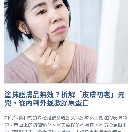
塗抹護膚品無效？拆解「皮膚初老」元
兇，從內到外拯救膠原蛋白
如何保養和對抗衰老是很多輕熟女或熟齡女士關注的皮膚問
題。市面上的抗皺精華、醫美療程多不勝數，不妨從更根本
的「醫學健康」角度探討。其實，皮膚是身體最大的器官，