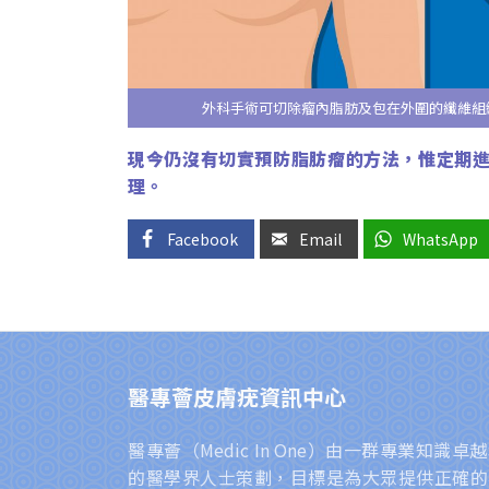
外科手術可切除瘤內脂肪及包在外圍的纖維組
現今仍沒有切實預防脂肪瘤的方法，惟定期
理。
Facebook
Email
WhatsApp
醫專薈皮膚疣資訊中心
醫專薈（Medic In One）由一群專業知識
的醫學界人士策劃，目標是為大眾提供正確的