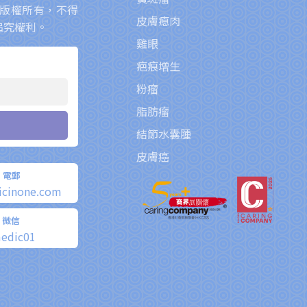
版權所有，不得
皮膚瘜肉
追究權利。
雞眼
疤痕增生
粉瘤
脂肪瘤
結節水囊腫
皮膚癌
電郵
icinone.com
微信
edic01