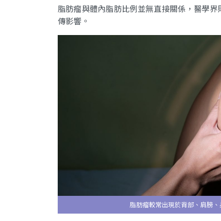
脂肪瘤與體內脂肪比例並無直接關係，醫學界
傳影響。
脂肪瘤較常出現於背部、肩膀、