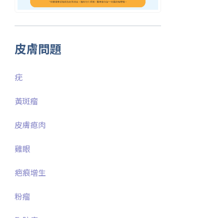
皮膚問題
疣
黃斑瘤
皮膚瘜肉
雞眼
疤痕增生
粉瘤