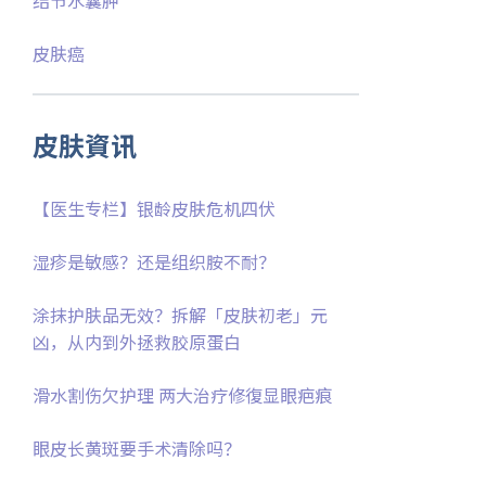
皮肤癌
皮肤資讯
【医生专栏】银龄皮肤危机四伏
湿疹是敏感？还是组织胺不耐？
涂抹护肤品无效？拆解「皮肤初老」元
凶，从内到外拯救胶原蛋白
滑水割伤欠护理 两大治疗修復显眼疤痕
眼皮长黄斑要手术清除吗？