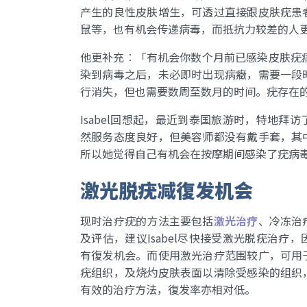
产生的良性皮肤增生，可透过直接跟皮肤疣患
鼠等，也有机会传递病毒，而抵抗力较差的人
他更补充︰「有机会你数个月前已感染皮肤疣病
染到病毒之后，未必即时出现病癥，需要一段
行消失，但也需要数周至数月的时间。疣存在
Isabel回想起，最近到泰国旅游时，特地
然服务态度良好，但美容师都没有戴手套，其
所以她觉得自己有机会在按摩期间感染了疣病
激光脱疣减復发机会
现时治疗疣的方法主要包括
激光治疗
、冷冻治
及评估，建议Isabel尽快接受激光脱疣治
有復发机会。而使用激光治疗范围较广，可用
疣组织，及烧灼皮肤表面以清除受感染的组织
有效的治疗方法，復发率亦相对低。