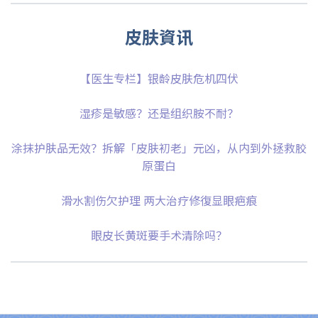
皮肤資讯
【医生专栏】银龄皮肤危机四伏
湿疹是敏感？还是组织胺不耐？
涂抹护肤品无效？拆解「皮肤初老」元凶，从内到外拯救胶
原蛋白
滑水割伤欠护理 两大治疗修復显眼疤痕
眼皮长黄斑要手术清除吗？